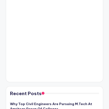
Recent Posts
Why Top Civil Engineers Are Pursuing M.Tech At
Amritsar Group Of Colleges