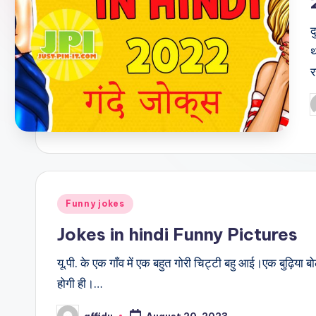
द
थ
P
b
Posted
Funny jokes
in
Jokes in hindi Funny Pictures
यू.पी. के एक गाँव में एक बहुत गोरी चिट्टी बहु आई।एक बुढ़िया बोल
होगी ही।…
affidu