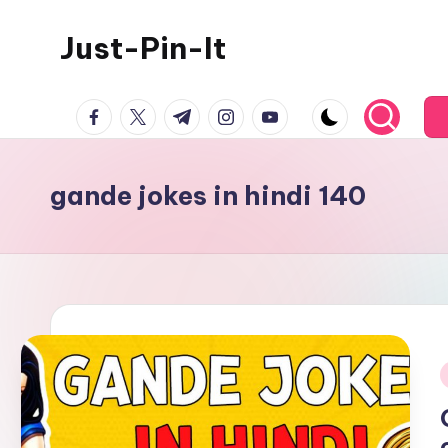
Just-Pin-It
Skip
to
content
facebook.com
twitter.com
t.me
instagram.com
youtube.com
gande jokes in hindi 140
i