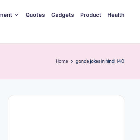
nment
Quotes
Gadgets
Product
Health
Home
gande jokes in hindi 140