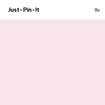
Just-Pin-It
Skip
to
content