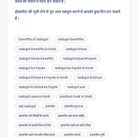
कब्ज को रोकने में मदद कर सकते हैं।
ईसबगोल की भूसी लेने से पूरा लाभ महसूस करने में आपको कुछ दिन लग सकते
हैं।
Tags:
benefits of isabgol
isabgol benefits
isabgol benefits in hindi
isabgol bhusi
isabgol bhusi benefits
isabgol kaise khayen
isabgol ke fayde
isabgol ke fayde in hindi
isabgol khane ke fayde in hindi
isabgol ki bhusi
isabgol ki bhusi ke fayde
isabgol use
isabgol uses in hindi
psyllium husk in hindi
sat isabgol
इसबगोल
इसबगोल price
इसबगोल और मिश्री के फायदे
इसबगोल कब खाना चाहिए
इसबगोल के फायदे लिवर के लिए
इसबगोल खाने का सही तरीका
इसबगोल खाने का सही तरीका बताएं
इसबगोल फायदे
इसबगोल भूसी