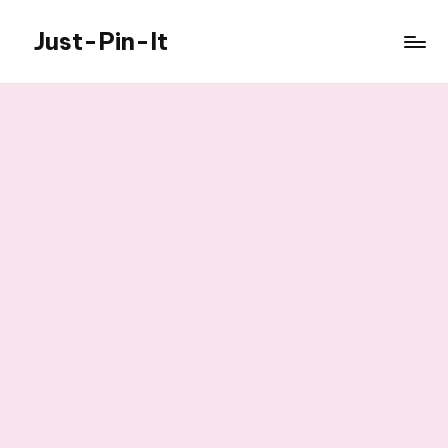
Just-Pin-It
Skip
to
content