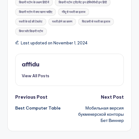
किडनी स्टोन के लक्षण हिंदी में
किडनी स्टोन ट्रीटमेंट इन होमियोपैथी इन हिंदी
किडनी स्टोन में क्या खाना चाहिए
नींबू से पथरी का इलाज
पथरी के दर्द की टेबलेट
पथरी होने का कारण
फिटकरी से पथरी का इलाज
बियर फॉर किडनी स्टोन
Last updated on November 1, 2024
affidu
View All Posts
Post
Previous Post
Next Post
Best Computer Table
Мобильная версия
navigation
букмекерской конторы
Бет Виннер