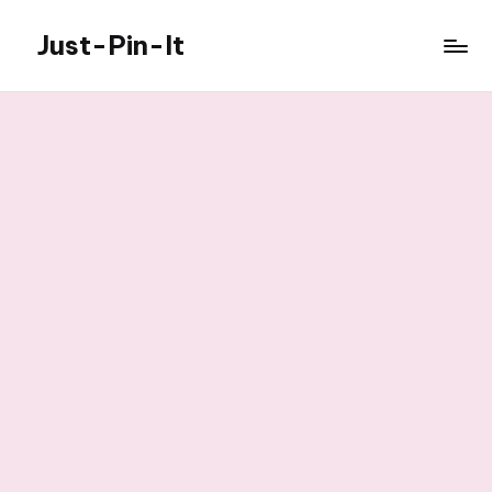
Just-Pin-It
Skip
to
content