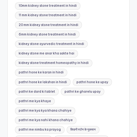
Tags:
10mm kidney stone treatment in hindi
11 mm kidney stone treatment in hindi
20 mm kidney stone treatment in hindi
6mm kidney stone treatment in hindi
kidney stone ayurvedic treatment in hindi
kidney stone me anar kha sakte hai
kidney stone treatment homeopathy in hindi
pathri hone ke karan in hindi
pathri hone ke lakshan in hindi
pathri hone ke upay
pathri ke dard ki tablet
pathri ke gharelu upay
pathri me kya khaye
pathri me kya kya khana chahiye
pathri me kya nahi khana chahiye
pathri me nimbu ka prayog
किडनी स्टोन के नुकसान