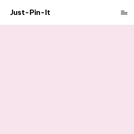
Just-Pin-It
Skip
to
content