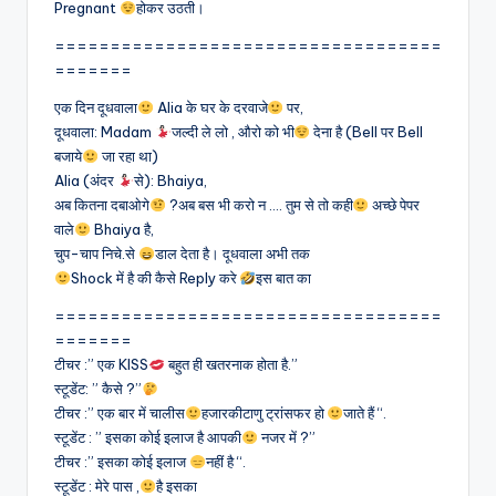
Pregnant
होकर उठती।
===================================
=======
एक दिन दूधवाला
Alia के घर के दरवाजे
पर,
दूधवाला: Madam
जल्दी ले लो , औरो को भी
देना है (Bell पर Bell
बजाये
जा रहा था)
Alia (अंदर
से): Bhaiya,
अब कितना दबाओगे
?अब बस भी करो न …. तुम से तो कही
अच्छे पेपर
वाले
Bhaiya है,
चुप-चाप निचे.से
डाल देता है। दूधवाला अभी तक
Shock में है की कैसे Reply करे
इस बात का
===================================
=======
टीचर :” एक KISS
बहुत ही खतरनाक होता है.”
स्टूडेंट: ” कैसे ?”
टीचर :” एक बार में चालीस
हजारकीटाणु ट्रांसफर हो
जाते हैं “.
स्टूडेंट : ” इसका कोई इलाज है आपकी
नजर में ?”
टीचर :” इसका कोई इलाज
नहीं है “.
स्टूडेंट : मेरे पास ,
है इसका