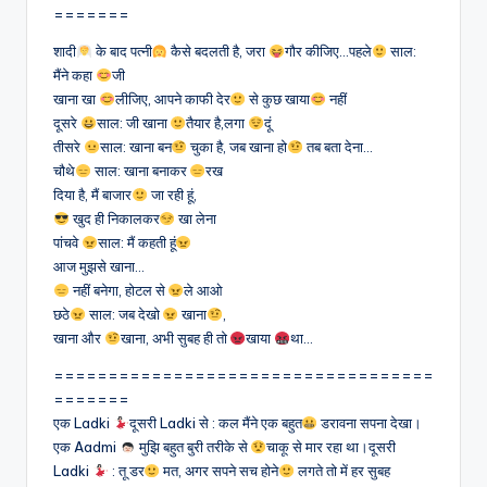
=======
शादी
के बाद पत्नी
कैसे बदलती है, जरा
गौर कीजिए…पहले
साल:
मैंने कहा
जी
खाना खा
लीजिए, आपने काफी देर
से कुछ खाया
नहीं
दूसरे
साल: जी खाना
तैयार है,लगा
दूं
तीसरे
साल: खाना बन
चुका है, जब खाना हो
तब बता देना…
चौथे
साल: खाना बनाकर
रख
दिया है, मैं बाजार
जा रही हूं,
खुद ही निकालकर
खा लेना
पांचवे
साल: मैं कहती हूं
आज मुझसे खाना…
नहीं बनेगा, होटल से
ले आओ
छठे
साल: जब देखो
खाना
,
खाना और
खाना, अभी सुबह ही तो
खाया
था…
===================================
=======
एक Ladki
दूसरी Ladki से : कल मैंने एक बहुत
डरावना सपना देखा।
एक Aadmi
मुझि बहुत बुरी तरीके से
चाकू से मार रहा था।दूसरी
Ladki
: तू डर
मत, अगर सपने सच होने
लगते तो में हर सुबह