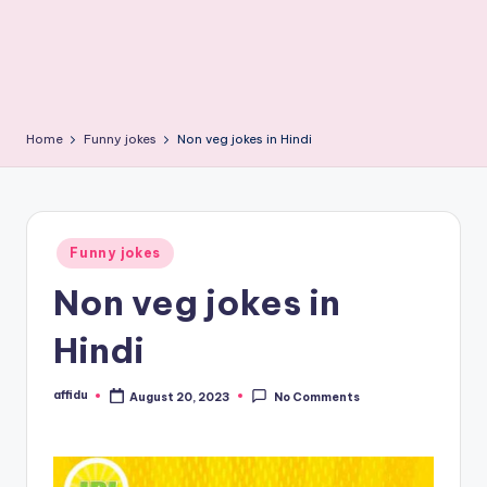
Home
Funny jokes
Non veg jokes in Hindi
Posted
Funny jokes
in
Non veg jokes in
Hindi
affidu
August 20, 2023
No Comments
Posted
by