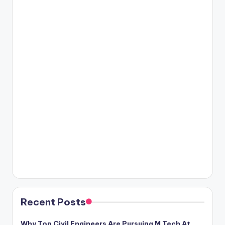
Recent Posts
Why Top Civil Engineers Are Pursuing M.Tech At