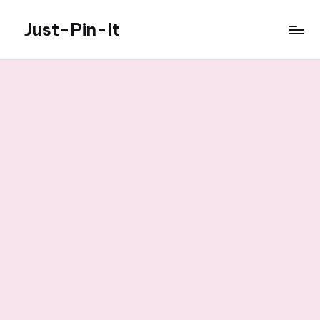
Just-Pin-It
Skip
to
content