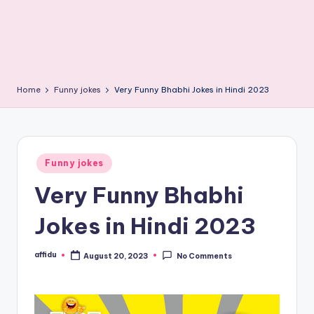
Home
Funny jokes
Very Funny Bhabhi Jokes in Hindi 2023
Posted
Funny jokes
in
Very Funny Bhabhi
Jokes in Hindi 2023
affidu
August 20, 2023
No Comments
Posted
by