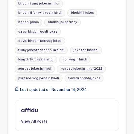
bhabhi funny jokes in hindi
bhabhi ji funny jokes in hindi
bhabhi ji jokes
bhabhi jokes
bhabhi jokes funny
devar bhabhi adult jokes
devar bhabhi non veg jokes
funny jokes for bhabhi in hindi
jokes on bhabhi
long dirty jokes in hindi
non veg in hindi
non veg jokes in hindi
non veg jokes in hindi 2022
pure non veg jokes in hindi
Sawita bhabhi jokes
Last updated on November 14, 2024
affidu
View All Posts