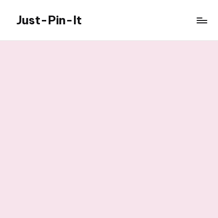
Just-Pin-It
Skip
to
content