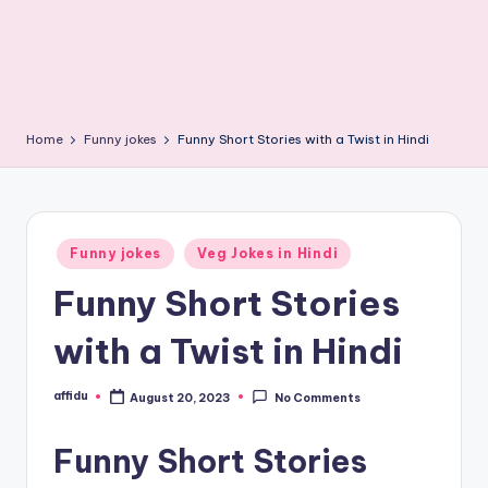
Home
Funny jokes
Funny Short Stories with a Twist in Hindi
Posted
Funny jokes
Veg Jokes in Hindi
in
Funny Short Stories
with a Twist in Hindi
affidu
August 20, 2023
No Comments
Posted
by
Funny Short Stories