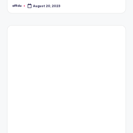
affidu
August 20, 2023
Posted
by