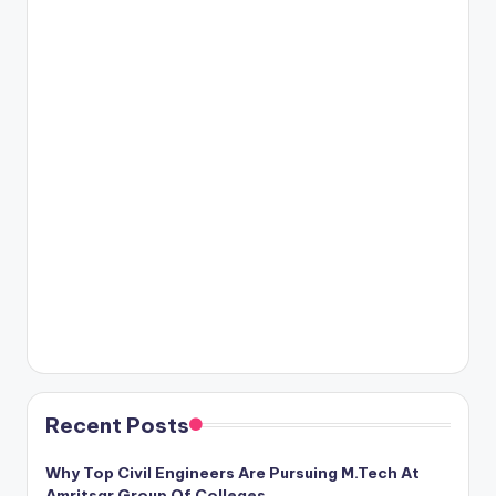
Recent Posts
Why Top Civil Engineers Are Pursuing M.Tech At
Amritsar Group Of Colleges