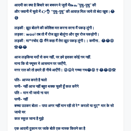
आदमी का क्या है बिचारे का बचपन मे जूतों में👟👞”पुचु-पुचु” की
और जवानी में चुतो में 👉👌 “पुचु-पुचु” की आवाज़ मिल जाये तो बंदा खुश।😂
😅
लड़की : झूठ बोलने की कोशिश मत करना वरना मैं पकड़ लुंगी।
लड़का : wao! तब तो मैं रोज झूठ बोलूंगा और तुम रोज पकड़ोगी।
लड़की : मा*रचोद 😡 मैंने कहा मैं तेरा झूठ पकड़ लुंगी।। कमीना.. 😂😂😝
🙊😂😂
आज लड़किया मर्दो से कम नहीं, पर हमे इसका कोई गम नहीं.
माना कि वो फ्यूचर मे आसमान पर जाएँगी,
मगर रात को तो हमारे ही नीचे आएँगी। 😜😛दे गच्चा गच😂😝👙😂😂😝🙊
पति- आज्ज करते है चलो
पत्नी- नहीं आज नहीं बहुत थक्क चुकी हूँ कल करेंगे
पति – मान भी जायो ना यार
पत्नी- नहीं
बच्चा उठकर बोला – पापा अगर नहीं मान रही तो रे* करलो या मुट्* मार के सो
जायो यर
कल स्कूल जाना है मुझे
एक आदमी दुकान पर जाके बोलै एक मास्क कितने का है