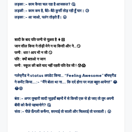
लड़का :- काम कैसा चल रहा है आजकल? 🤔
लड़की :- काम कम है, बैठे-बैठे कुर्सी तोड़ रही हूँ यार। 😥
लड़का :- आ जाओ, पलंग तोड़ते हैं। 😛
शादी के बाद पति पत्नी से पूछता है 👩🏻
जान सील किस ने तोड़ी मेने न या किसी और ने…😏
पत्नी : धत ! आप भी न जी 😏
पति : क्यों बताओ न जान
पत्नी : स्कूल की बाते याद नहीं रहती पति देव जी ! 😰😱
गर्लफ्रैंड ने status अपडेट किया… “Feeling Awesome” बॉयफ्रैंड
ने कमेंट किया….:- “मैंने बोला था ना…. कि दर्द होगा पर मज़ा बहुत आयेगा!” 😂
😂😝
बंता :- अगर तुम्हारी शादी जुड़वाँ बहनों में से किसी एक से हो जाए तो तुम अपनी
बीवी को कैसे पहचानोगे? 🤔
संता :- पीछे ऊँगली करूँगा, शरमाई तो साली और चिल्लाई तो घरवाली। 😛