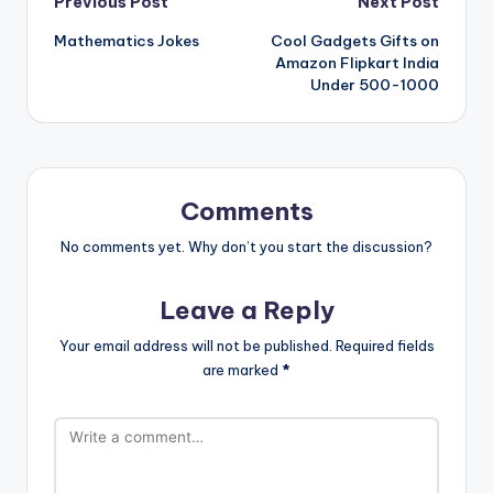
Post
Previous Post
Next Post
Mathematics Jokes
Cool Gadgets Gifts on
navigation
Amazon Flipkart India
Under 500-1000
Comments
No comments yet. Why don’t you start the discussion?
Leave a Reply
Your email address will not be published.
Required fields
are marked
*