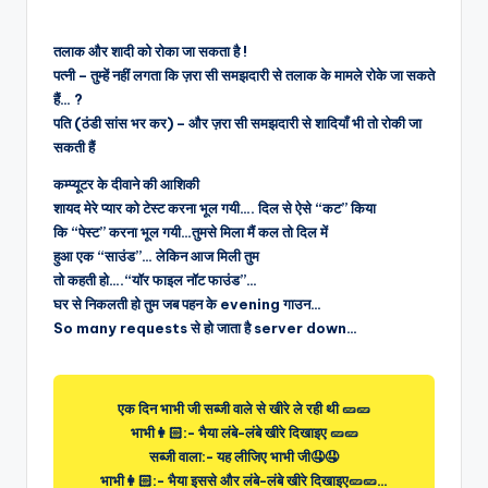
तलाक और शादी को रोका जा सकता है !
पत्नी – तुम्हें नहीं लगता कि ज़रा सी समझदारी से तलाक के मामले रोके जा सकते
हैं… ?
पति (ठंडी सांस भर कर) – और ज़रा सी समझदारी से शादियाँ भी तो रोकी जा
सकती हैं
कम्प्यूटर के दीवाने की आशिकी
शायद मेरे प्यार को टेस्ट करना भूल गयी…. दिल से ऐसे “कट” किया
कि “पेस्ट” करना भूल गयी…तुमसे मिला मैं कल तो दिल में
हुआ एक “साउंड”… लेकिन आज मिली तुम
तो कहती हो….“यॉर फाइल नॉट फाउंड”…
घर से निकलती हो तुम जब पहन के evening गाउन…
So many requests से हो जाता है server down…
एक दिन भाभी जी सब्जी वाले से खीरे ले रही थी 🥒🥒
भाभी👩🏻:- भैया लंबे-लंबे खीरे दिखाइए 🥒🥒
सब्जी वाला:- यह लीजिए भाभी जी🤤🤤
भाभी👩🏻:- भैया इससे और लंबे-लंबे खीरे दिखाइए🥒🥒…