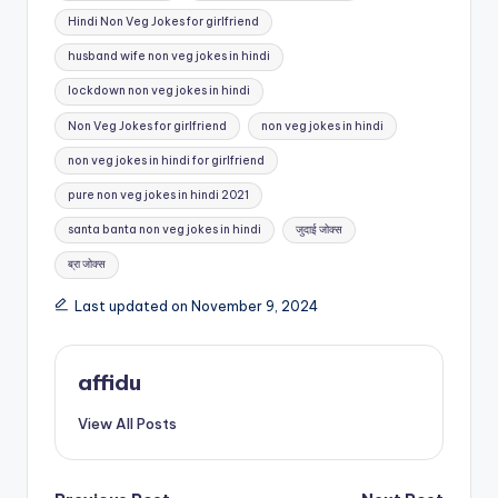
Hindi Non Veg Jokes for girlfriend
husband wife non veg jokes in hindi
lockdown non veg jokes in hindi
Non Veg Jokes for girlfriend
non veg jokes in hindi
non veg jokes in hindi for girlfriend
pure non veg jokes in hindi 2021
santa banta non veg jokes in hindi
जुदाई जोक्स
ब्रा जोक्स
Last updated on November 9, 2024
affidu
View All Posts