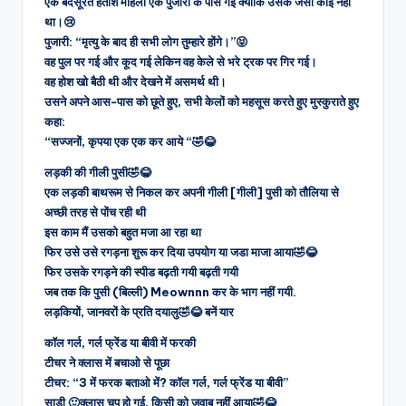
एक बदसूरत हताश महिला एक पुजारी के पास गई क्योंकि उसके जैसा कोई नहीं
था।😢
पुजारी: “मृत्यु के बाद ही सभी लोग तुम्हारे होंगे।”😝
वह पुल पर गई और कूद गई लेकिन वह केले से भरे ट्रक पर गिर गई।
वह होश खो बैठी थी और देखने में असमर्थ थी।
उसने अपने आस-पास को छूते हुए, सभी केलों को महसूस करते हुए मुस्कुराते हुए
कहा:
“सज्जनों, कृपया एक एक कर आये “🤣😂
लड़की की गीली पुसी🤣😂
एक लड़की बाथरूम से निकल कर अपनी गीली [गीली] पुसी को तौलिया से
अच्छी तरह से पोंच रही थी
इस काम मैं उसको बहुत मजा आ रहा था
फिर उसे उसे रगड़ना शुरू कर दिया उपयोग या जडा माजा आया🤣😂
फिर उसके रगड़ने की स्पीड बढ़ती गयी बढ़ती गयी
जब तक कि पुसी (बिल्ली) Meownnn कर के भाग नहीं गयी.
लड़कियों, जानवरों के प्रति दयालु🤣😂 बनें यार
कॉल गर्ल, गर्ल फ्रेंड या बीवी में फरकी
टीचर ने क्लास में बचाओ से पूछा
टीचर: “3 में फरक बताओ में? कॉल गर्ल, गर्ल फ्रेंड या बीवी”
साड़ी 🙂क्लास चुप हो गई, किसी को जवाब नहीं आया🤣😂