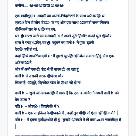
कमीना…. 😂😂😝🙊🙊😝😂😂
एक शादीशुदा👦 आदमी का अपनी 💃सेक्रेटरी के साथ अफेयर😍 था.
एक🙂 दिन वो लोग डेट😍 पर गए और एक साथ 🥰काफी समय बिताया
🙂जिसमें रात के 8🙂 बज गए.
घर 🏠वापस जाते समय आदमी 👦ने अपने जूते 🙂और कपड़े धूल 🙂और
घास में रगड़ 🤔दिए.घर🏠 पहुंचने पर पत्नी👩 ने पूछा ‘इतनी
देर🤨 क्यों हो गई,
कहां 🤨थे आप?’आदमी👦: मैं तुमसे झूठ🙂 नहीं बोल सकता 🙂हूं. मेरा एक
अफेयर🥰 है
और मैं अभी एक😍 डेट से ही वापस😌 आ रहा हूं.
पत्नी👩 ने उसकी तरफ 😠देखा और
चिल्लाई: 🤨झूठे, क्रिकेट खेल के 🤨आ रहे हो ना.
पत्नी👩 – सुनो जी अखबार🙂 में खबर है कि एक 👦व्यक्ति ने अपनी पत्नी👩 को
बेच डाला ?
पति👦 – ओह😱 ! कितने😝 में ?
पत्नी👩- एक साइकिल के😢बदले में , कहीं तुम भी😢 तो ऐसा नहीं 😢करोंगे |
पति👦- मैं इतना मूर्ख😌थोडे ही हूं , तुम्हारे 🙂बदले में तो कार 🚗आ सकती😝 हैं
|