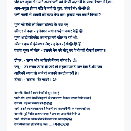
पति घर पहुंचा तो उसने अपनी पत्नी को किसी अज़नबी के साथ बिस्तर में देखा।
आग-बबूला होकर पति ने पत्नी से पूछा: कौन है ये?
😂😂😝
पत्नी जल्दी से आदमी की तरफ देख कर: तुम्हारा नाम क्या है मिस्टर?
गुप्ता जी बीवी को लेकर डॉक्टर के पास गए
डॉक्टर ने कहा – इंजेक्शन लगाना पड़ेगा कमर पे😜😜
गुप्ता आंटी पेटिकोट का नाड़ा नहीं खोल पा रही थी,
डॉक्टर हाथ में इंजेक्शन लिए राह देख रहे थे
😂😂😝
देखके गुप्ता जी बोले – इसकी भेन को चोदू घर पे भी यही रोना है इसका !!
टीचर :- शराब और आशिकी में क्या संबंध है? 🤔
पप्पू :- जब शराब ज्यादा हो जाये तो लड़का उलटी कर देता है और जब
आशिकी ज्यादा हो जाये तो लड़की उलटी करती है।
टीचर :- शाबाश ! बैठ जाओ। 😝
देवर जी : ठीक है मैं अपने दोस्तों को बुला लेता हूं
भाभी: अरे ! इसमें दोस्तों को बुलाने की क्या जरूरत मिलकर घर का गैंगबैंग करते हैं
देवर जी : यह क्या बकवास है !😨😰😱
भाभी : इसमें क्या बकवास बात है देवर जी क्या आपको गैंगबैंग का मतलब नहीं पता
देवर जी : मुझे गैंगबैंक का मतलब पता है आप क्या समझती है गैंगबैंग से
भाभी : गैंगबैंग का मतलब होता है मिलकर काम करना😨😰😱
देवर जी का खड़ा होते होते रह गया। ….! 👅😂😮😮😂