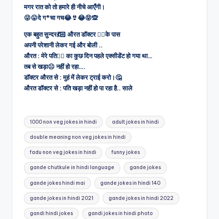
मगर रात को तो हमारे ही नीचे आएँगी।
😜😛दे ग*चा गच😂👙😂😝🙊
एक बहुत सुन्दर💃🏻 औरत डॉक्टर 👨‍⚕️के पास
अपनी परेशानी लेकर गई और बोली ..
औरत : मेरे पति👨‍✈️ का कुछ दिन पहले एक्सीडेंट हो गया था…
तब से खड़ा☹️ नहीं हो रहा….
डॉक्टर औरत से : मुहं में लेकर ट्राई करो।🤔
औरत डॉक्टर से : पति खड़ा नहीं हो पा रहा है.. साले
Tags:
1000 non veg jokes in hindi
adult jokes in hindi
double meaning non veg jokes in hindi
fadu non veg jokes in hindi
funny jokes
gande chutkule in hindi language
gande jokes
gande jokes hindi mai
gande jokes in hindi 140
gande jokes in hindi 2021
gande jokes in hindi 2022
gandi hindi jokes
gandi jokes in hindi photo