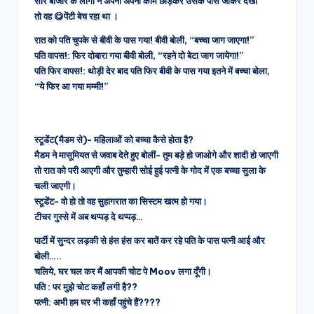
सारे बाजार के लोगों ने अपना अपना काम छोड़कर उसके पास जाकर देखा
तो वह 😋पेंटी बेच रहा था ।
रात को पति चुपके से बीवी के पास गया! बीवी बोली, “बच्चा जाग जाएगा!”
पति वापस!: फिर दोबारा गया बीवी बोली, “रहने दो बेटा जाग जायेगा!”
पति फिर वापस!: थोड़ी देर बाद पति फिर बीवी के पास गया इतने में बच्चा बोला,
“ये फिर आ गया मम्मी!”
स्टूडेंट(मैडम से)- महिलाओं को बच्चा कैसे होता है?
मैडम ने मासूमियत से जवाब देते हुए बोलीं- तुम बड़े हो जाओगे और शादी हो जाएगी
तो रात को परी आएगी और तुम्हारी सोई हुई पत्नी के गोद में एक बच्चा सुला के
चली जाएगी।
स्टूडेंट- वो हो तो वह सुहागरात का सिस्टम खत्म हो गया।
टीचर गुस्से में अब थप्पड़ दे थप्पड़…
पार्टी में सुन्दर लड़की से हंस हंस कर बातें कर रहे पति के पास पत्नी आई और
बोली…..
चलिये, घर चल कर मैं आपकी चोट पे Moov लगा दूँगी।
पति : पर मुझे चोट कहाँ लगी है??
पत्नी: अभी हम घर भी कहाँ पहुंचे हैं????