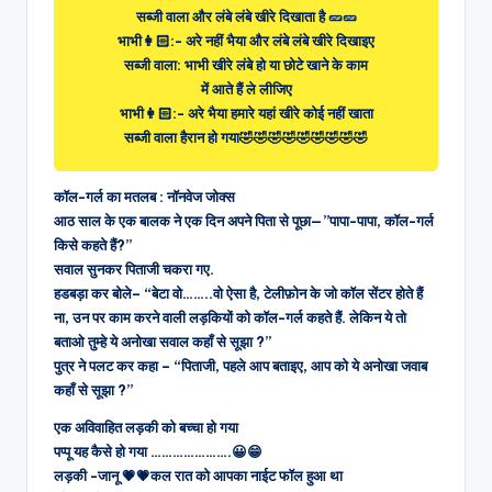
सब्जी वाला और लंबे लंबे खीरे दिखाता है 🥒🥒
भाभी👩🏻:- अरे नहीं भैया और लंबे लंबे खीरे दिखाइए
सब्जी वाला: भाभी खीरे लंबे हो या छोटे खाने के काम
में आते हैं ले लीजिए
भाभी👩🏻:- अरे भैया हमारे यहां खीरे कोई नहीं खाता
सब्जी वाला हैरान हो गया🤣🤣🤣🤣🤣🤣🤣🤣🤣
कॉल-गर्ल का मतलब : नॉनवेज जोक्स
आठ साल के एक बालक ने एक दिन अपने पिता से पूछा—”पापा-पापा, कॉल-गर्ल
किसे कहते हैं?”
सवाल सुनकर पिताजी चकरा गए.
हडबड़ा कर बोले– “बेटा वो……..वो ऐसा है, टेलीफ़ोन के जो कॉल सेंटर होते हैं
ना, उन पर काम करने वाली लड़कियों को कॉल-गर्ल कहते हैं. लेकिन ये तो
बताओ तुम्हे ये अनोखा सवाल कहाँ से सूझा ?”
पुत्र ने पलट कर कहा – “पिताजी, पहले आप बताइए, आप को ये अनोखा जवाब
कहाँ से सूझा ?”
एक अविवाहित लड़की को बच्चा हो गया
पप्पू यह कैसे हो गया ………………….😀😁
लड़की -जानू 💗💗कल रात को आपका नाईट फॉल हुआ था