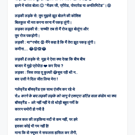
इतने में सांता बोला:🙂 “मैडम जी, प्रीपेड, पोस्टपेड या अनलिमिटेड”।😝
लड़की लड़के से: तुम मुझसे झूठ बोलने की कोशिश
बिलकुल भी मत करना वरना मैं पकड़ लुंगी।
लड़का लड़की से : सच्ची! तब तो मैं रोज झूठ बोलूंगा और
तुम रोज पकड़ोगी।
लड़की : मा*रचोद 😡 मैंने कहा है कि मैं तेरा झूठ पकड़ लुंगी।
कमीना…. 😂😝🙊😂
लड़की 💃 लड़के से: मुझ मे ऐसा क्या देखा कि बीच बीच
बाजार में मुझे प्रोपोज़ ❤️ कर दिया ?
लड़का : जिस तरह तू कुल्फी 😅चूस रही थी न..
बस उसी ने दिल जीत लिया मेरा !
गर्लफ्रेंड बॉयफ्रेंड एक साथ एंजॉय कर रहे थे
से
x करने के बाद लड़की लड़के को जानू ये एक्स्ट्रा डॉटेड वाला कं
डोम था क्या
बॉयफ्रैंड – अरे नहीं नहीं ये तो थोड़ी बहुत गर्मी के
कारन घमोरी हो गयी है
आज कल की लड़किया मर्दो से कम नहीं, पर हमे
इसका कोई भी गम नहीं है!
माना कि वो फ्यूचर मे सफलता हासिल कर लेंगी,