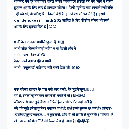
थकावट को दूर भगाने का सबसे अच्छा काम करते है इसी बात को ध्यान में रखते
हुए हम आपके लिए लाए हैं शानदार जोक्स। जिन्हें पढ़ने के बाद आपकी हंसी रोके
नहीं रुकेगी, तो चलिए बिना किसी देरी के इन जोक्स को पढ़ लेते हैं। इसमें
gande jokes in hindi 202 शामिल है और नॉनवेज जोक्स भी हमने
आपके लिए इकठा किये है |
😊😊
शादी के बाद देवर भाभीसे पूछता है 👩🏻
भाभी सील किस ने तोड़ी भईया न या किसी और ने
भाभी : धत ! देवर जी 😏
देवर : क्यों बताओ 😝 न भाभी
भाभी : स्कूल की बाते याद नहीं रहती देवर जी !😰😱
एक महिला डॉक्टर के पास गयी और बोली: मेरे घुटने सूज🤦‍♀️🤦‍♀️
गये है, इनकी सूजन कम करने की दवाई दे दो।
😂😂😝
डॉक्टर- ये चोट तुम्हे कैसे लगी?महिला- चोट-वोट नही लगी है,
मेरे पति मुझे हमेशा कुतिया बनाकर चो
ते है, तभी इनमें सूजन आ गयी है।डॉक्टर-
तो किसी दूसरे स्टाइल…. में चुद
करो, और भी तो तरीके है चु*ने के। महिला- है
तो…पर उनसे मेरा TV सीरियल मिस हो जाता है।😂😂😝