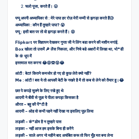
चलो पूजा, करते हैं। 😛
पप्पू अपनी अध्यापिका से : मेरे पापा हर रोज़ मेरी मम्मी से झगड़ा करते हैं😥
अध्यापिका : कौन हैं तुम्हारे पापा? 😤
पप्पू : इसी बात पर तो वो झगड़ा करते हैं। 😝
Flipkart पर विज्ञापन देखकर गुप्ता जी ने लिंग बडा करने की मशीन मगांई.
Box खोला तो उसमें 🔎 लेंस निकला, और निचे बडे अक्षरों में लिखा था,
भो*डी
के 🌞 धुप में
इस्तमाल मत करना 😂😝🙊😝😂
आंटी : बेटा! कितने कमजोर हो गए हो कुछ लेते क्यो नहीं?
Me : आंटी ! बस ये तो आपकी बेटी के नखरे है मै तो कब से लेने को तैयार हू।😂
छत पे कपड़े सुक्ने के लिए रखे हुए थे
आदमी ने बीवी से पूछा ये पीला कपड़ा किसका है
औरत – बहु की पें*टी है
आदमी – ओह वो कभी पहने नहीं देखा ना इसलिए पूछ लिया
लड़की – कं*डोम है न तुम्हारे पास
लड़का – नहीं आज हम इसके बिना ही करेंगे
लड़की – साले अगर नो महीने बाद अचंबित करू तो फिर मुँह मत बना लेना