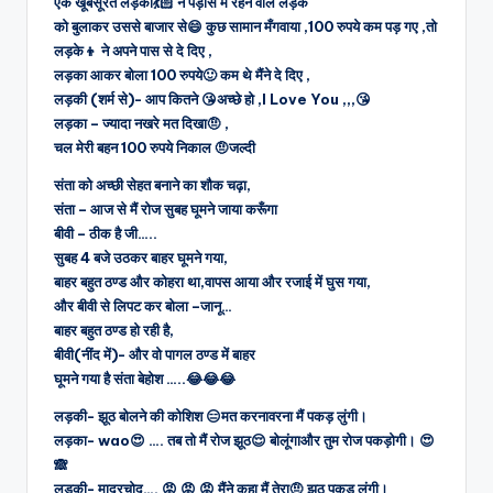
एक खूबसूरत लड़की💃🏻 ने पड़ोस में रहने वाले लड़के
को बुलाकर उससे बाजार से😄 कुछ सामान मँगवाया ,100 रुपये कम पड़ गए ,तो
लड़के👦 ने अपने पास से दे दिए ,
लड़का आकर बोला 100 रुपये🙂 कम थे मैंने दे दिए ,
लड़की (शर्म से)- आप कितने 😘अच्छे हो ,I Love You ,,,😘
लड़का – ज्यादा नखरे मत दिखा🤨 ,
चल मेरी बहन 100 रुपये निकाल 🤨जल्दी
संता को अच्छी सेहत बनाने का शौक चढ़ा,
संता – आज से मैं रोज सुबह घूमने जाया करूँगा
बीवी – ठीक है जी…..
सुबह 4 बजे उठकर बाहर घूमने गया,
बाहर बहुत ठण्ड और कोहरा था,वापस आया और रजाई में घुस गया,
और बीवी से लिपट कर बोला –जानू…
बाहर बहुत ठण्ड हो रही है,
बीवी(नींद में)- और वो पागल ठण्ड में बाहर
घूमने गया है संता बेहोश …..😂😂😂
लड़की- झूठ बोलने की कोशिश 😑मत करनावरना मैं पकड़ लुंगी।
लड़का- wao😍 …. तब तो मैं रोज झूठ😌 बोलूंगाऔर तुम रोज पकड़ोगी। 😍
🙈
लड़की- मादरचोद…. 😡 😡 😡 मैंने कहा मैं तेरा🤨 झूठ पकड़ लुंगी।