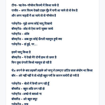
टीना- यह वेज-नॉनवेज फिल्मो में किआ फर्क है
राजीव – अगर फिल्म देखते टाइम मुँह में पानी आ जाये तो वो वेज है
और अगर चड्डी में आ जाये तो वो नॉनवेज है
गर्लफ्रेंड- मुझे अज्ज कोई जादू दिखायो
बॉयफ्रेंड- ओह तो ऐसा करो जुक्क जायो
गर्लफ्रेंड – ओके
बॉयफ्रेंड – अब्ब तुम कोई ऊँगली महसूस हुयी क्या
गर्लफ्रेंड – हां हुई, पर….
इसमें जादू किआ है
बॉयफ्रेंड – ये देखो मेरे दोनों हाथ तो ऊपर है
फिर तुम्ह उंगली किओ महसूस हो रही है
से
x करने के बाद लड़की लड़के को जानू ये एक्स्ट्रा डॉटेड वाला कं
डोम था किआ
बॉय – अरे नहीं नहीं ये तो थोड़ी बहुत गर्मी के कारन घमोरी हो गयी है
गर्लफ्रेंड – बोलो में कैसी लग्ग रही हूँ
बॉयफ़्रेंड – बहुत अछि लग रही हो
गर्लफ्रेंड -अच्छे से बताओ ना
बॉयफ़्रेंड – अरे बहुत क्यूट
गर्लफ्रेंड – सच