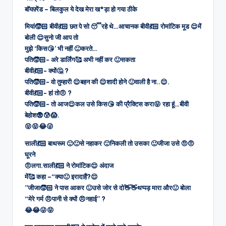
बॉयफ़्रेंड – बिलकुल ये देख मेरा ख*ड़ा हो गया ठीके
मियां🧒🏻 बीवी💃🏻 छत पे सो 😴रहे थे…आचानक बीवी💃🏻 रोमांटिक मूड 😌में
बोली 😌सुनो जी आप तो
मुझे ‘किस😘’ भी नहीं 🙂करते…
पति🧒🏻- अरे डार्लिंग🥰 अभी नहीं कर 🙂सकता
बीवी💃🏻- क्यों🤔 ?
पति🧒🏻- वो तुम्हारी 😌बहन की 😌शादी होने 🙂वाली है ना..😌.
बीवी💃🏻- हां तो🤨 ?
पति🧒🏻- तो आज😌कल उसे किस😘 की प्रैक्टिस करा😝 रहा हूं…बीवी
बेहोश😨😰😱.
😝😝😂😜
साली💃🏻 बाथरूम 🙂🙂से नहाकर 🙂निकली तो उसका 🙂जीजा उसे 🤨🤨
घूरने
🤨लगा.साली💃🏻 ने रोमांटिक😌 अंदाज
में🥰 कहा –“क्या🙂 इरादाहैं?😌
”जीजा🧒🏻 ने पास आकर 🙂उसे जोर से दो👋👋थप्पड़ मारा और🙂 बोला
“मेरे गर्म 😠पानी से क्यों 😠नहाई” ?
😂😂😜😝