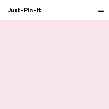
Just-Pin-It
Skip
to
content